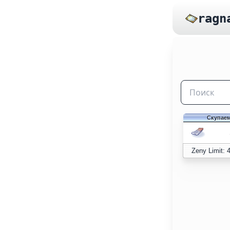
ragn
Скупаем
Zeny Limit: