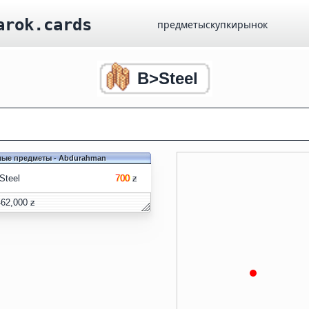
arok.cards
предметы
скупки
рынок
B>Steel
ые предметы - Abdurahman
Steel
700
ƶ
462,000
ƶ