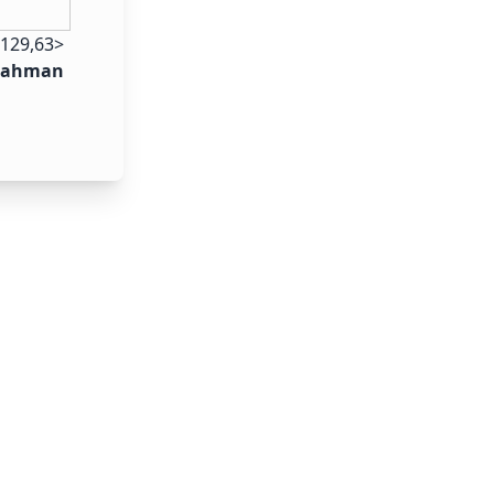
<129,63>
rahman