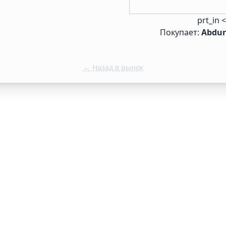
prt_in 
Покупает:
Abdu
← Назад в рынок