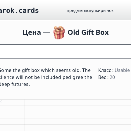
arok.cards
предметы
скупки
рынок
Цена —
Old Gift Box
Some the gift box which seems old. The
Класс :
Usable
silence will not be included pedigree the
Вес :
20
deep futures.
х