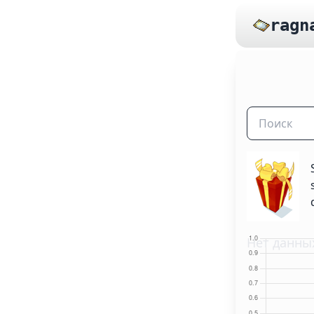
ragn
Нет данны