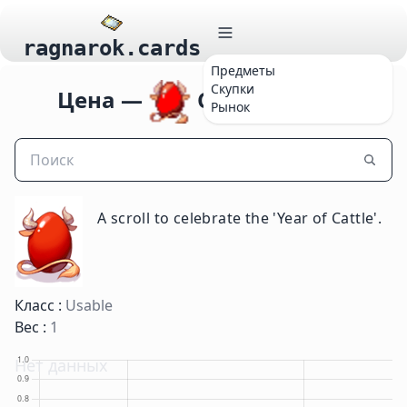
ragnarok.cards
Предметы
Скупки
Цена —
Cow Tail Scroll
Рынок
A scroll to celebrate the 'Year of Cattle'.
Класс :
Usable
Вес :
1
Нет данных