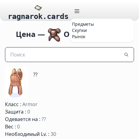
ragnarok.cards
Предметы
Скупки
Цена —
Ordinary Armor
Рынок
??
Класс :
Armor
Защита :
0
Одевается на :
??
Вес :
0
Необходимый Lv. :
30