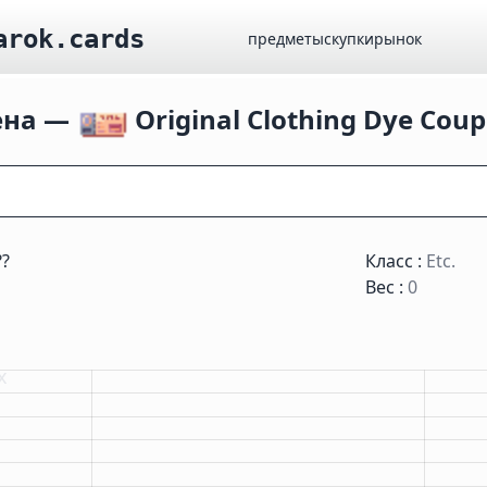
arok.cards
предметы
скупки
рынок
ена —
Original Clothing Dye Cou
??
Класс :
Etc.
Вес :
0
х