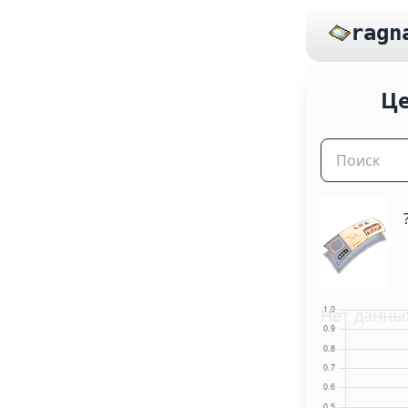
ragn
Ц
Нет данны