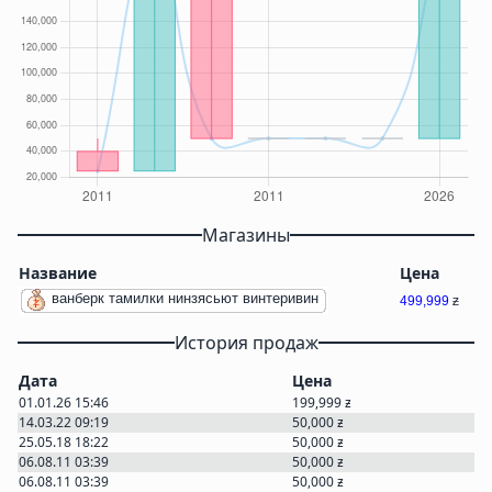
Магазины
Название
Цена
ванберк тамилки нинзясьют винтеривин
499,999
ƶ
История продаж
Дата
Цена
01.01.26 15:46
199,999
ƶ
14.03.22 09:19
50,000
ƶ
25.05.18 18:22
50,000
ƶ
06.08.11 03:39
50,000
ƶ
06.08.11 03:39
50,000
ƶ