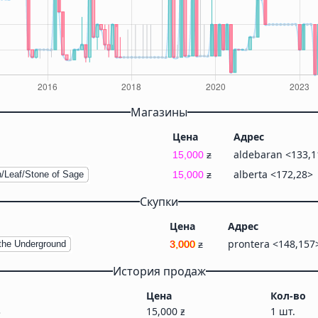
Магазины
Цена
Адрес
aldebaran <133,1
15,000
ƶ
alberta <172,28>
n/Leaf/Stone of Sage
15,000
ƶ
Скупки
Цена
Адрес
prontera <148,157
the Underground
3,000
ƶ
История продаж
Цена
Кол-во
3
15,000
ƶ
1 шт.