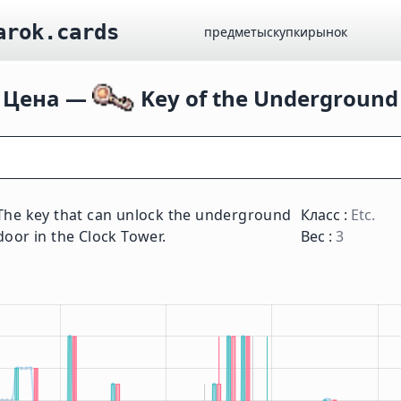
arok.cards
предметы
скупки
рынок
Цена —
Key of the Underground
The key that can unlock the underground
Класс :
Etc.
door in the Clock Tower.
Вес :
3