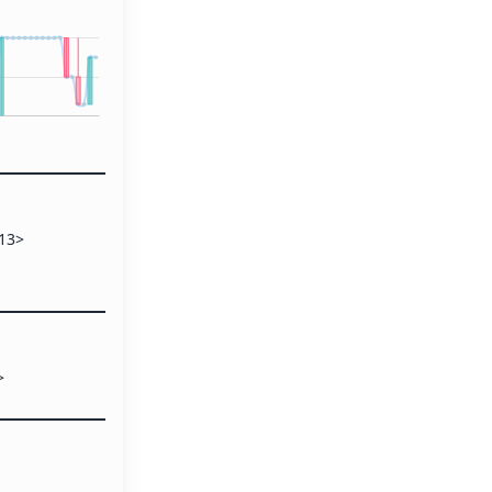
13>
>