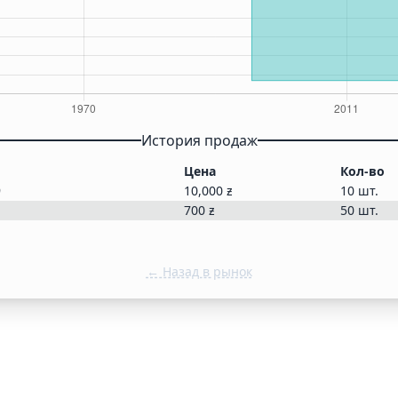
История продаж
Цена
Кол-во
9
10,000
ƶ
10 шт.
1
700
ƶ
50 шт.
← Назад в рынок