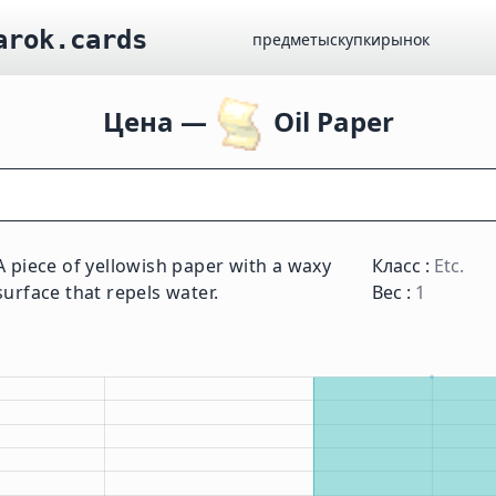
arok.cards
предметы
скупки
рынок
Цена —
Oil Paper
A piece of yellowish paper with a waxy
Класс :
Etc.
surface that repels water.
Вес :
1