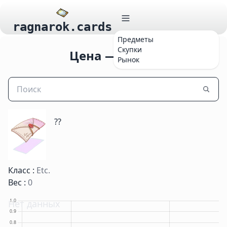
ragnarok.cards
Предметы
Скупки
Цена —
...
Рынок
??
Класс :
Etc.
Вес :
0
Нет данных