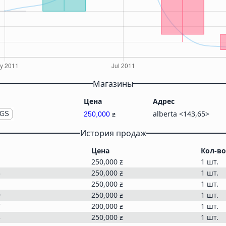
Магазины
Цена
Адрес
alberta <143,65>
GGS
250,000
ƶ
История продаж
Цена
Кол-во
1
250,000
ƶ
1 шт.
3
250,000
ƶ
1 шт.
1
250,000
ƶ
1 шт.
9
250,000
ƶ
1 шт.
7
200,000
ƶ
1 шт.
3
250,000
ƶ
1 шт.