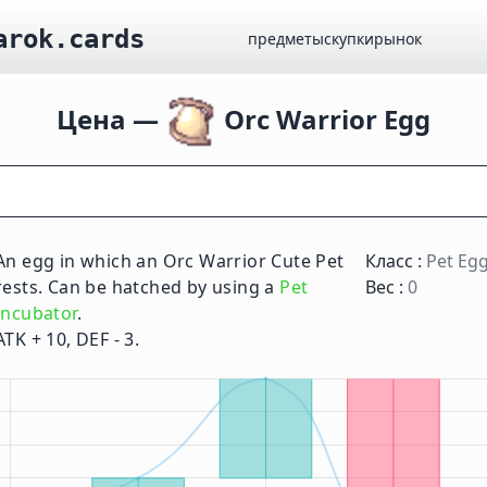
arok.cards
предметы
скупки
рынок
Цена —
Orc Warrior Egg
An egg in which an Orc Warrior Cute Pet
Класс :
Pet Eg
rests. Can be hatched by using a
Pet
Вес :
0
Incubator
.
ATK + 10, DEF - 3.