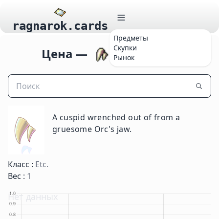
ragnarok.cards
Предметы
Скупки
Цена —
Orc's Fang
Рынок
A cuspid wrenched out of from a
gruesome Orc's jaw.
Класс :
Etc.
Вес :
1
Нет данных